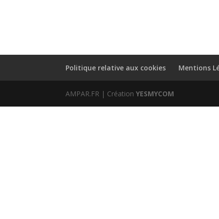
Politique relative aux cookies
Mentions L
AMPAR.FR | Création
YESMYCOM