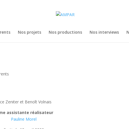
rents
Nos projets
Nos productions
Nos interviews
N
rents
ice Zeniter et Benoît Volnais
ème
assistante réalisateur
Pauline Morel