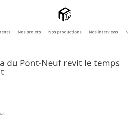
rents
Nos projets
Nos productions
Nos interviews
N
via du Pont-Neuf revit le temps
t
al.