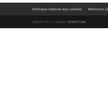
Politique relative aux cookies
Mentions L
AMPAR.FR | Création
YESMYCOM