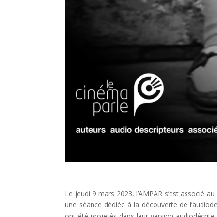
Le jeudi 9 mars 2023, l’AMPAR s’est associé au 
une séance dédiée à la découverte de l’audiod
ont été projetés dans leur version audiodécrite