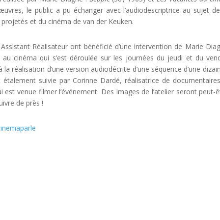
œuvres, le public a pu échanger avec l’audiodescriptrice au sujet d
lms projetés et du cinéma de van der Keuken.
 Assistant Réalisateur ont bénéficié d’une intervention de Marie Dia
ion au cinéma qui s’est déroulée sur les journées du jeudi et du vend
à la réalisation d’une version audiodécrite d’une séquence d’une dizai
t étalement suivie par Corinne Dardé, réalisatrice de documentaires
 qui est venue filmer l’événement. Des images de l’atelier seront peut-ê
ivre de près !
cinemaparle