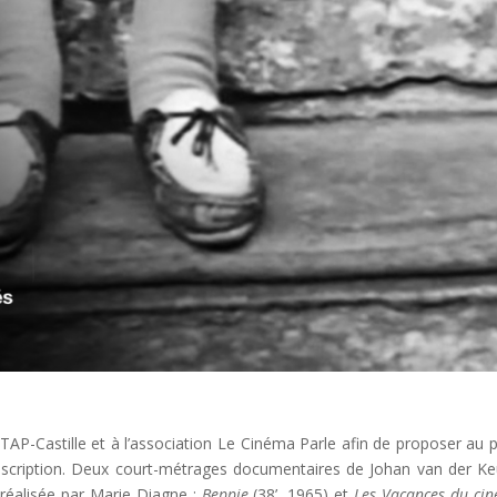
TAP-Castille et à l’association Le Cinéma Parle afin de proposer au p
escription. Deux court-métrages documentaires de Johan van der K
 réalisée par Marie Diagne :
Beppie
(38’, 1965) et
Les Vacances du cin