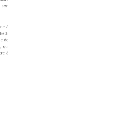
e son
gne à
redi.
ne de
, qui
tre à