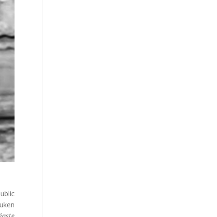
ublic
euken
éaste