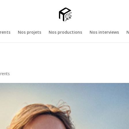
rents
Nos projets
Nos productions
Nos interviews
N
érents