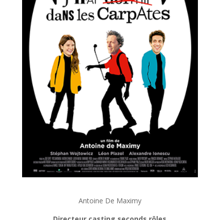
Antoine De Maximy
Directeur casting seconds rôles